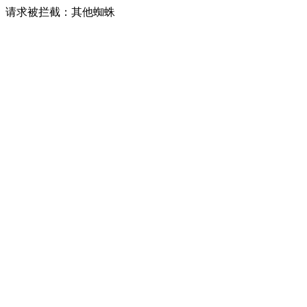
请求被拦截：其他蜘蛛