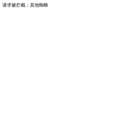
请求被拦截：其他蜘蛛