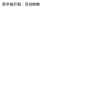
请求被拦截：其他蜘蛛