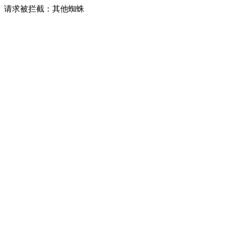
请求被拦截：其他蜘蛛