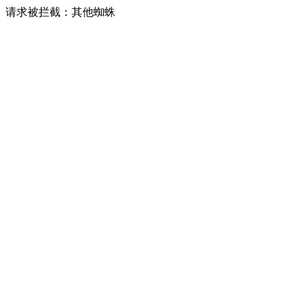
请求被拦截：其他蜘蛛