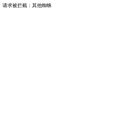
请求被拦截：其他蜘蛛