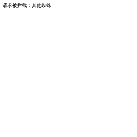
请求被拦截：其他蜘蛛