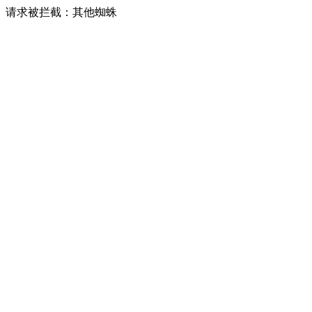
请求被拦截：其他蜘蛛