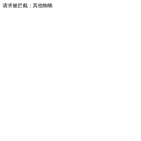
请求被拦截：其他蜘蛛