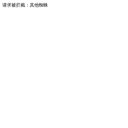
请求被拦截：其他蜘蛛