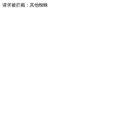
请求被拦截：其他蜘蛛