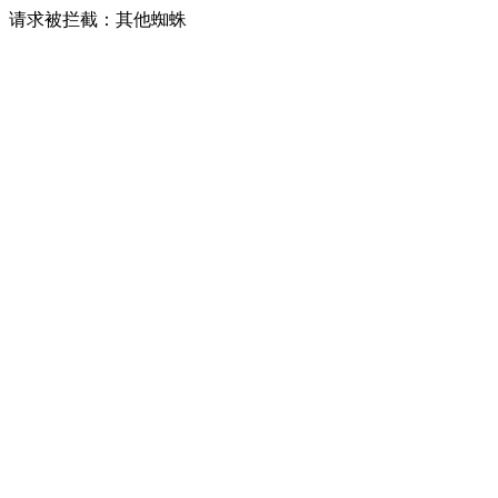
请求被拦截：其他蜘蛛