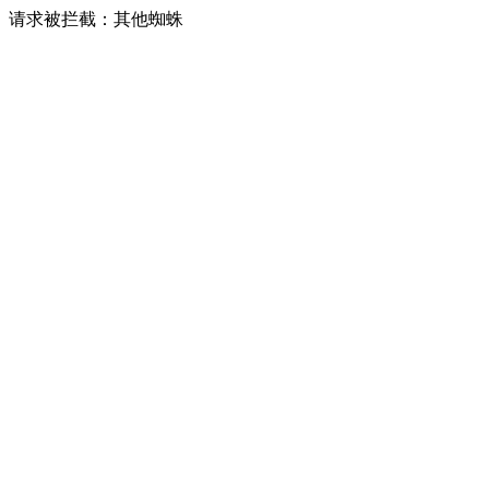
请求被拦截：其他蜘蛛