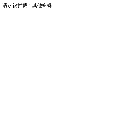
请求被拦截：其他蜘蛛