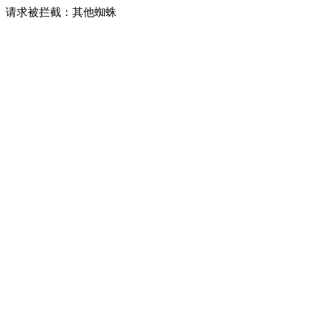
请求被拦截：其他蜘蛛