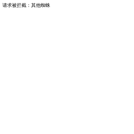
请求被拦截：其他蜘蛛