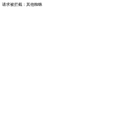
请求被拦截：其他蜘蛛