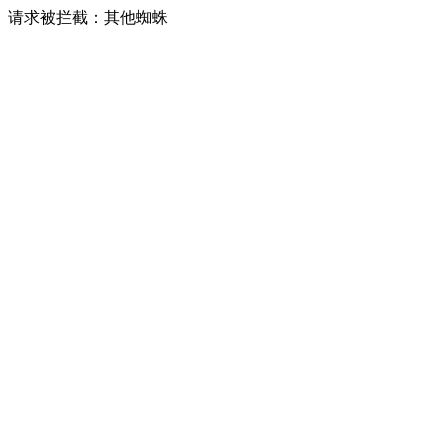
请求被拦截：其他蜘蛛