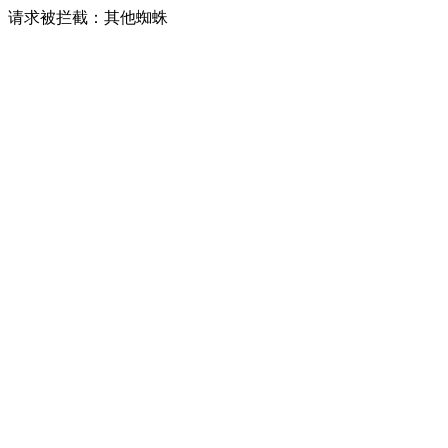
请求被拦截：其他蜘蛛