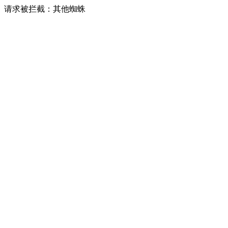
请求被拦截：其他蜘蛛