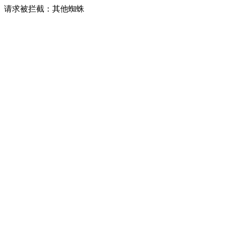
请求被拦截：其他蜘蛛