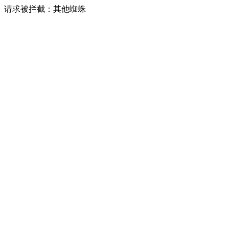
请求被拦截：其他蜘蛛