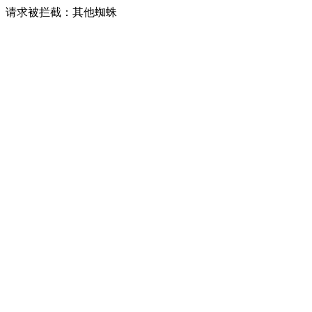
请求被拦截：其他蜘蛛