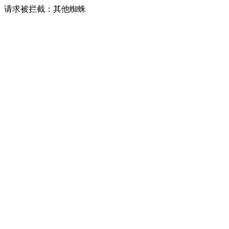
请求被拦截：其他蜘蛛