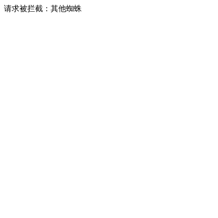
请求被拦截：其他蜘蛛