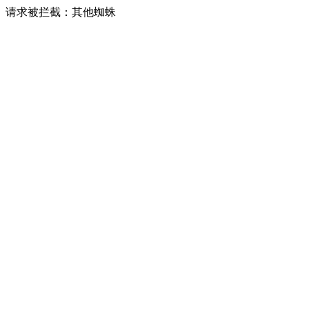
请求被拦截：其他蜘蛛