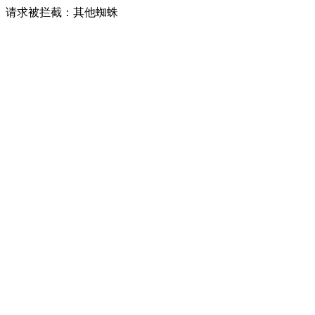
请求被拦截：其他蜘蛛