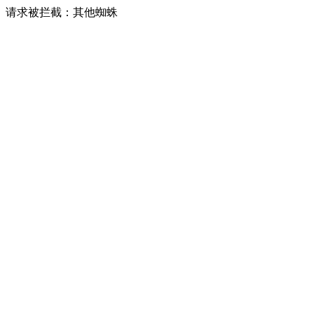
请求被拦截：其他蜘蛛