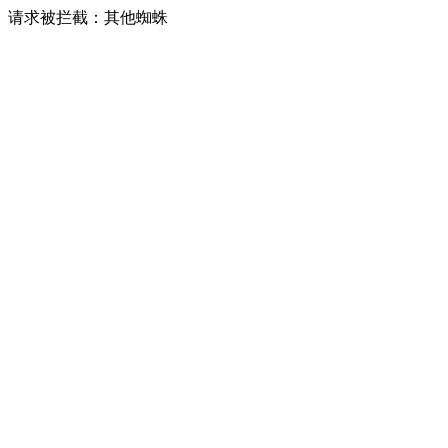
请求被拦截：其他蜘蛛