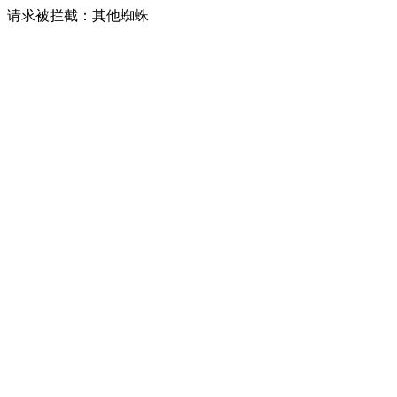
请求被拦截：其他蜘蛛