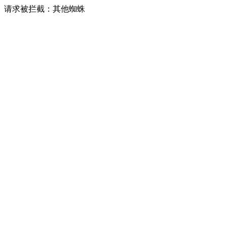
请求被拦截：其他蜘蛛