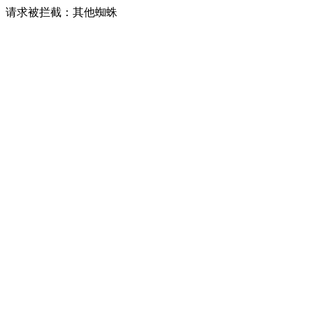
请求被拦截：其他蜘蛛