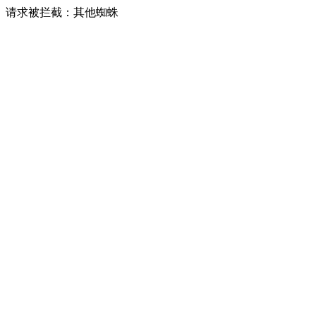
请求被拦截：其他蜘蛛