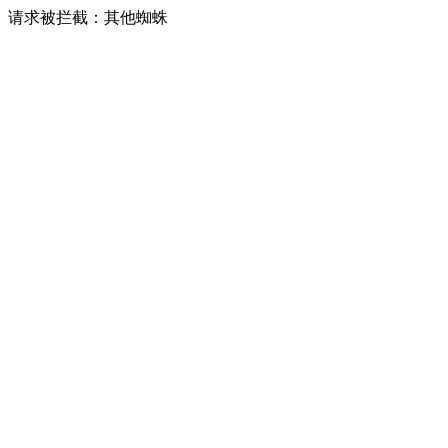
请求被拦截：其他蜘蛛