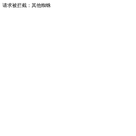
请求被拦截：其他蜘蛛