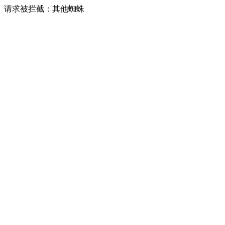
请求被拦截：其他蜘蛛