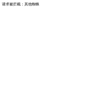
请求被拦截：其他蜘蛛