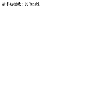
请求被拦截：其他蜘蛛