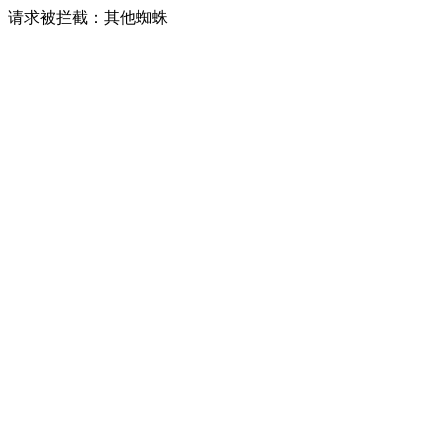
请求被拦截：其他蜘蛛