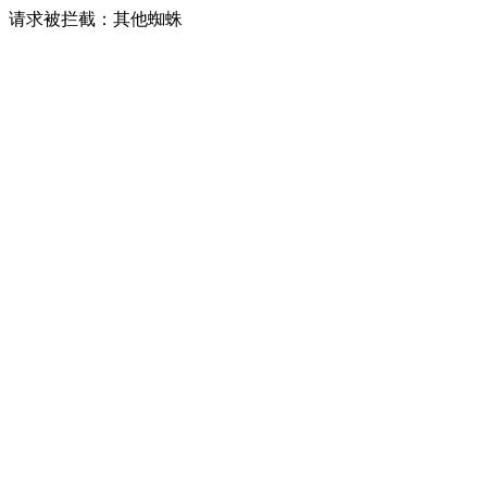
请求被拦截：其他蜘蛛