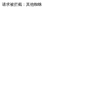
请求被拦截：其他蜘蛛