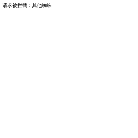
请求被拦截：其他蜘蛛