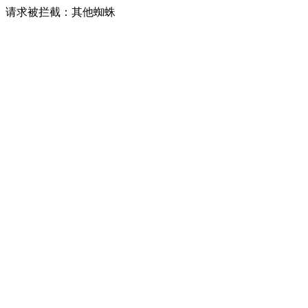
请求被拦截：其他蜘蛛