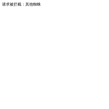
请求被拦截：其他蜘蛛