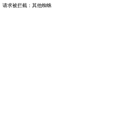
请求被拦截：其他蜘蛛