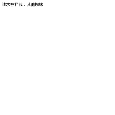
请求被拦截：其他蜘蛛