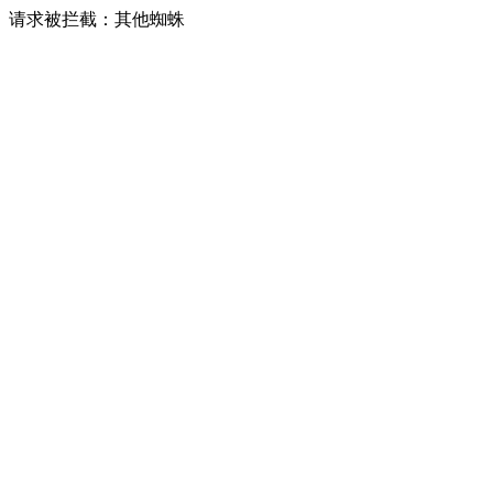
请求被拦截：其他蜘蛛