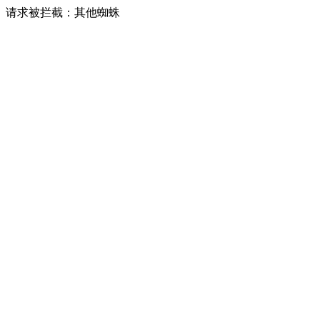
请求被拦截：其他蜘蛛