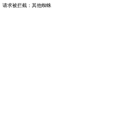
请求被拦截：其他蜘蛛