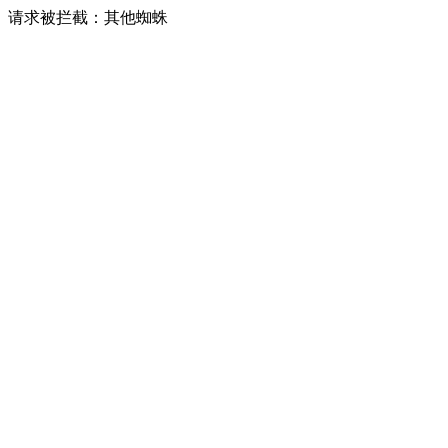
请求被拦截：其他蜘蛛